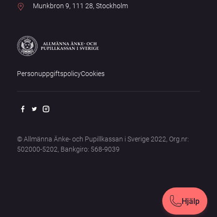
Munkbron 9, 111 28, Stockholm
Personuppgiftspolicy
Cookies
© Allmänna Änke- och Pupillkassan i Sverige 2022, Org.nr:
502000-5202, Bankgiro: 568-9039
Hjälp
Hjälp
Stäng