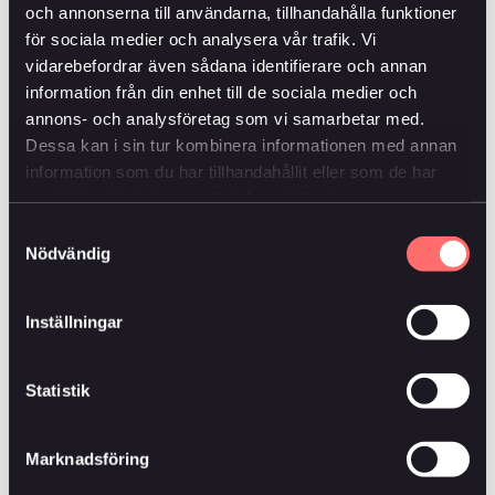
och annonserna till användarna, tillhandahålla funktioner
● Genomsnittlig återbäringsränta över fem år är 11,3
för sociala medier och analysera vår trafik. Vi
procent
vidarebefordrar även sådana identifierare och annan
information från din enhet till de sociala medier och
● Genomsnittlig totalavkastning över fem år är 10,4
annons- och analysföretag som vi samarbetar med.
procent
Dessa kan i sin tur kombinera informationen med annan
information som du har tillhandahållit eller som de har
– Överskott i bolaget kommer från en bra avkastning
samlat in när du har använt deras tjänster.
på våra tillgångar, ett bra försäkringsresultat och god
Samtyckesval
kostnadskontroll säger Niclas Fredrikson, vd för
Nödvändig
Allmänna Änke- och Pupillkassan.
Inställningar
Kort om Änkan
Änkan är expert på livförsäkringar och vi erbjuder
Statistik
återbäring på livförsäkring, något som är unikt på
marknaden. Änkans affärsidé är enkel och den har
behållit sin kraft under snart 300 år. Vi skapar
Marknadsföring
framtidstro och frihet för familjer, genom stabil och