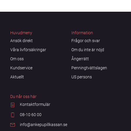
Huvudmeny
Information
Ansök direkt
Frågor och svar
Våra livförsäkringar
Om du inte är nöjd
Om oss
Ångerrätt
Kundservice
Penningtvättslagen
Aktuellt
US persons
Du når oss här
Kontaktformulär
08-10 60 00
info@ankepupillkassan.se