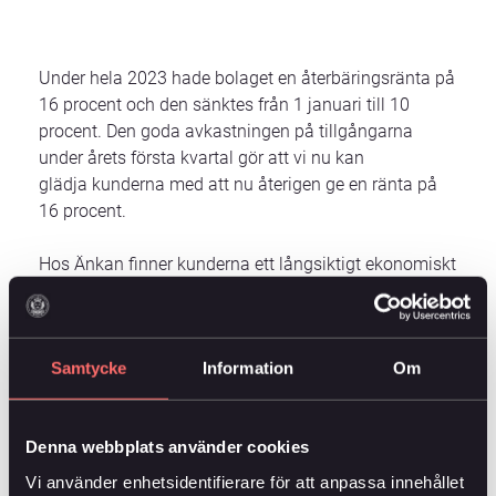
Under hela 2023 hade bolaget en återbäringsränta på
16 procent och den sänktes från 1 januari till 10
procent. Den goda avkastningen på tillgångarna
under årets första kvartal gör att vi nu kan
glädja kunderna med att nu återigen ge en ränta på
16 procent.
Hos Änkan finner kunderna ett långsiktigt ekonomiskt
skydd för sina närstående men också möjlighet till en
bra affär. Genom den unika premiemodellen får
kunderna tillbaka allt överskott som
Samtycke
Information
Om
försäkringen bidragit med.
Långsiktigheten i affären och bolagets strategi gör att
Denna webbplats använder cookies
vi är extra stolta över de ekonomiska nyckeltalen över
en femårsperiod.
Vi använder enhetsidentifierare för att anpassa innehållet