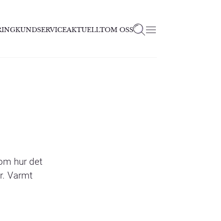
RING
KUNDSERVICE
AKTUELLT
OM OSS
 om hur det
är. Varmt