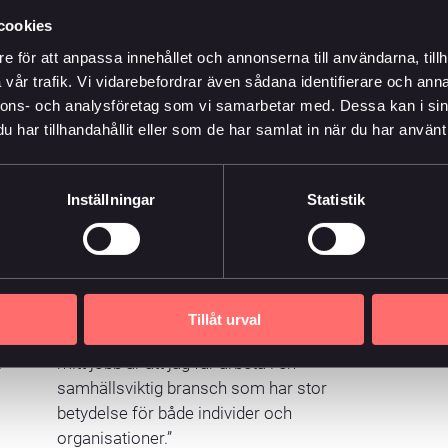
cookies
e för att anpassa innehållet och annonserna till användarna, tillh
vår trafik. Vi vidarebefordrar även sådana identifierare och anna
nnons- och analysföretag som vi samarbetar med. Dessa kan i sin
har tillhandahållit eller som de har samlat in när du har använt 
Fredrik Löfgren
Chefaktuarie
Inställningar
Statistik
08-10 60 00
l
Fredrik började på Änkan 2015 och har
i
dessförinnan haft olika auktarie- och
riskstyrningsroller inom försäkrings- och
Tillåt urval
pensionsbranschen. “Det jag gillar mest med
.
mitt jobb är att jag får arbeta i en
samhällsviktig bransch som har stor
betydelse för både individer och
organisationer.”