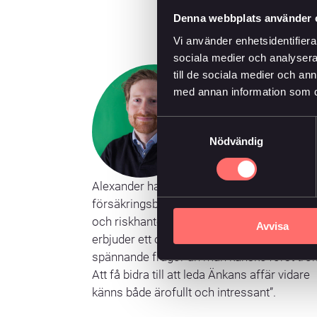
Denna webbplats använder 
Vi använder enhetsidentifierar
sociala medier och analysera 
till de sociala medier och a
Alexander
med annan information som du 
Peterson
Samtyckesval
Ekonomiansvarig
Nödvändig
08-10 60 00
Mai
Alexander har erfarenhet från ett flertal
försäkringsbolag, framför allt med ekonom
och riskhantering. ”Försäkringsbranschen
Avvisa
erbjuder ett omväxlande arbete med mer
spännande frågor än man kanske först tror
Att få bidra till att leda Änkans affär vidare
känns både ärofullt och intressant”.