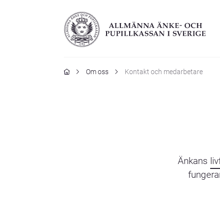
Hem
Om oss
Kontakt och medarbetare
Änkans
li
fungerar