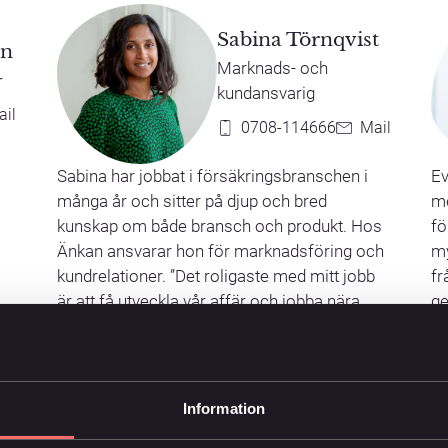
Sabina Törnqvist
on
Marknads- och
r
kundansvarig
ail
0708-114666
Mail
Sabina har jobbat i försäkringsbranschen i
Ev
många år och sitter på djup och bred
me
kunskap om både bransch och produkt. Hos
fö
Änkan ansvarar hon för marknadsföring och
my
kundrelationer. ”Det roligaste med mitt jobb
fr
är att få utveckla vår affär och jobba nära
ge
våra kunder och samarbetspartners.”
Information