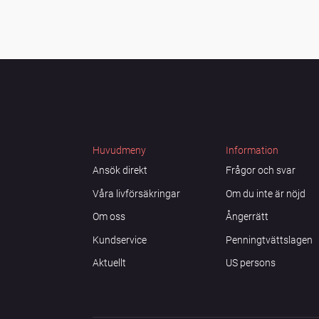
Huvudmeny
Information
Ansök direkt
Frågor och svar
Våra livförsäkringar
Om du inte är nöjd
Om oss
Ångerrätt
Kundservice
Penningtvättslagen
Aktuellt
US persons