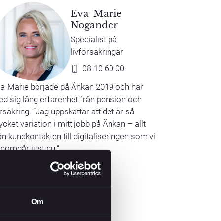
Eva-Marie
Nogander
Specialist på
livförsäkringar
08-10 60 00
a-Marie började på Änkan 2019 och har
d sig lång erfarenhet från pension och
rsäkring. “Jag uppskattar att det är så
cket variation i mitt jobb på Änkan – allt
ån kundkontakten till digitaliseringen som vi
nomgår just nu.”
Om