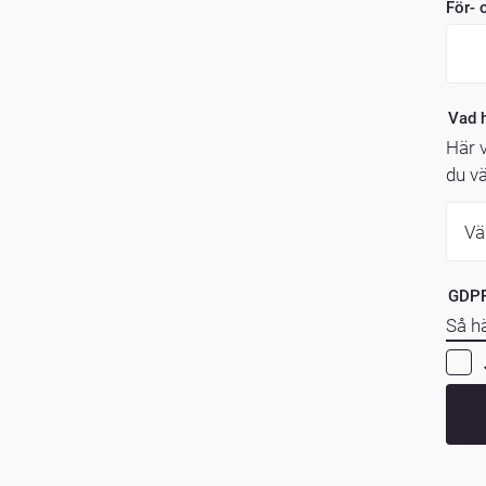
För- 
Vad h
Här v
du vä
GDP
Så hä