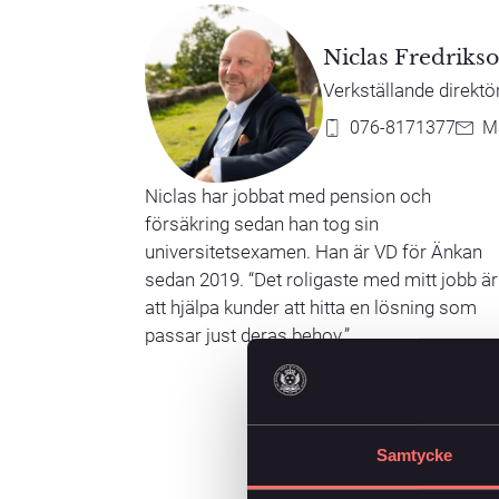
Niclas Fredriks
Verkställande direktö
076-8171377
M
Niclas har jobbat med pension och
försäkring sedan han tog sin
universitetsexamen. Han är VD för Änkan
sedan 2019. “Det roligaste med mitt jobb är
att hjälpa kunder att hitta en lösning som
passar just deras behov.”
Samtycke