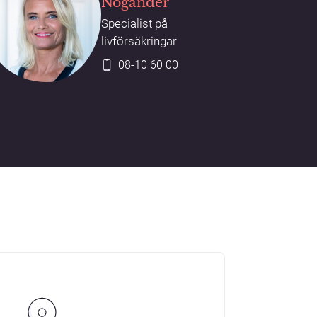
Nogander
Specialist på
livförsäkringar
08-10 60 00