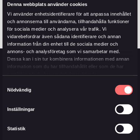
Denna webbplats använder cookies
Ångerblankett
Vi använder enhetsidentifierare för att anpassa innehållet
(pdf, 411.0 KB)
och annonserna till användarna, tillhandahålla funktioner
för sociala medier och analysera vår trafik. Vi
vidarebefordrar även sådana identifierare och annan
information från din enhet till de sociala medier och
annons- och analysföretag som vi samarbetar med.
Dessa kan i sin tur kombinera informationen med annan
information som du har tillhandahållit eller som de har
Huvudmeny
Information
samlat in när du har använt deras tjänster.
Ansök direkt
Frågor och svar
Samtyckesval
Våra livförsäkringar
Om du inte är nöjd
Nödvändig
Om oss
Ångerrätt
Kundservice
Penningtvättslagen
Inställningar
Aktuellt
US persons
Statistik
Du når oss här