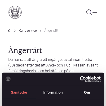
Hem
Kundservice
Ångerrätt
Ångerrätt
Du har rätt att ångra ett ingånget avtal inom trettio
(30) dagar efter det att Änke- och Pupillkassan avsänt
försäkringsbevis som bekräftelse på att
försäkringsavtalet börjat gälla.
Vill du använda din ångerrätt? Skicka ett mejl till
Samtycke
Information
Om
angra@ankepupillkassan.se
och ange ditt namn och
födelsedatum så hjälper vi dig.