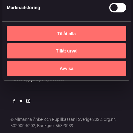
Marknadsföring
Kontaktformulär
08-10 60 00
info@ankepupillkassan.se
Tillåt alla
Munkbron 9, 111 28, Stockholm
Tillåt urval
Avvisa
Personuppgiftspolicy
Cookies
© Allmänna Änke- och Pupillkassan i Sverige 2022, Org.nr:
502000-5202, Bankgiro: 568-9039