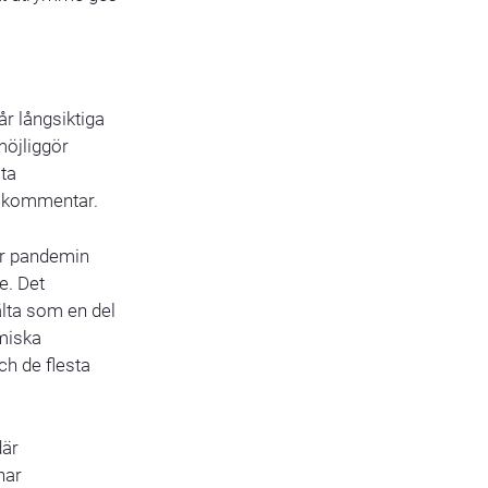
år långsiktiga
möjliggör
sta
en kommentar.
är pandemin
e. Det
älta som en del
miska
h de flesta
där
har