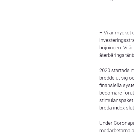
– Vi är mycket 
investeringsstr
höjningen. Vi är
återbäringsränt
2020 startade 
bredde ut sig o
finansiella sys
bedömare förut
stimulanspaket
breda index slu
Under Coronapa
medarbetarna ar