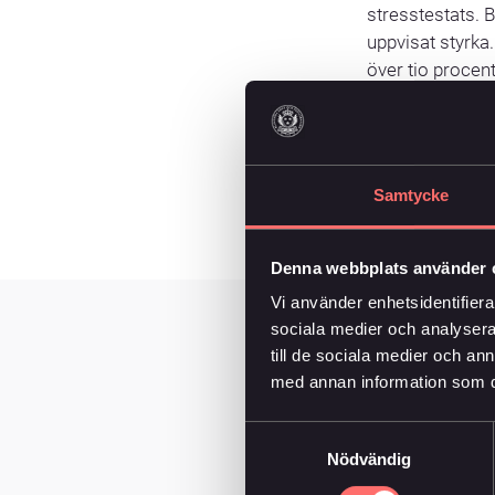
stresstestats. B
uppvisat styrka
över tio procent
– I den osäkra p
återbäringsgrund
allt överskott s
Samtycke
ömsesidigt ägda
turbulens kan s
Denna webbplats använder 
Vi använder enhetsidentifierar
sociala medier och analysera 
till de sociala medier och a
med annan information som du 
För y
Samtyckesval
Nödvändig