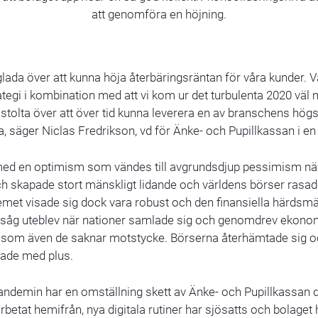
att genomföra en höjning.
glada över att kunna höja återbäringsräntan för våra kunder. V
ategi i kombination med att vi kom ur det turbulenta 2020 väl 
 stolta över att över tid kunna leverera en av branschens hög
a, säger Niclas Fredrikson, vd för Änke- och Pupillkassan i 
med en optimism som vändes till avgrundsdjup pessimism n
ch skapade stort mänskligt lidande och världens börser rasad
temet visade sig dock vara robust och den finansiella härdsm
såg uteblev när nationer samlade sig och genomdrev ekono
 som även de saknar motstycke. Börserna återhämtade sig oc
tade med plus.
ndemin har en omställning skett av Änke- och Pupillkassan 
betat hemifrån, nya digitala rutiner har sjösatts och bolaget 