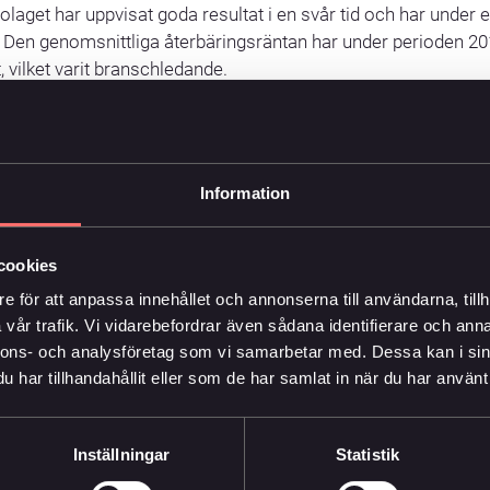
olaget har uppvisat goda resultat i en svår tid och har under 
. Den genomsnittliga återbäringsräntan har under perioden 20
, vilket varit branschledande.
eriod vi nu går igenom ser vi ett förnyat intresse för våra
ande livförsäkringar. Vi har levererat trygghet till familjer i 
om genereras i verksamheten går tillbaka till våra kunder geno
Information
. Vi känner oss väl rustade för framtiden, men är ödmjuka infö
tå för dörren, avslutar Niclas Fredrikson.
cookies
e för att anpassa innehållet och annonserna till användarna, tillh
vår trafik. Vi vidarebefordrar även sådana identifierare och anna
nnons- och analysföretag som vi samarbetar med. Dessa kan i sin
har tillhandahållit eller som de har samlat in när du har använt 
tterligare information vänligen kontakta:
Inställningar
Statistik