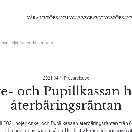
VÅRA LIVFÖRSÄKRINGAR
BEGRAVNINGSFÖRSÄK
assan höjer återbäringsräntan
2021.04.1
|
Pressrelease
e- och Pupillkassan h
återbäringsräntan
il 2021 höjer Änke- och Pupillkassan återbäringsräntan från 8 t
att bolaget uppvisar en så god kollektiv konsolideringsnivå 