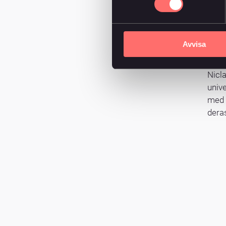
Avvisa
Nicl
univ
med m
dera