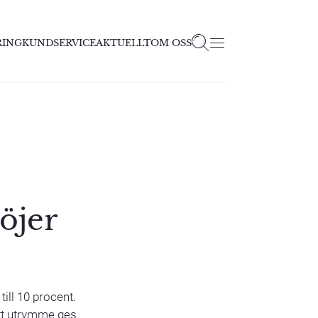
RING
KUNDSERVICE
AKTUELLT
OM OSS
öjer
ill 10 procent.
att utrymme ges