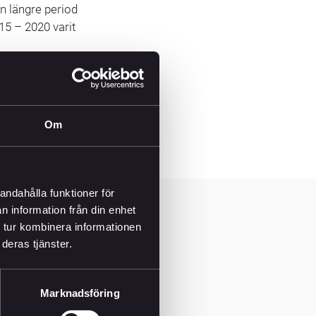
en längre period
15 – 2020 varit
snart 300 år och
m att vi är
Om
r att fortsatt
andahålla funktioner för
n information från din enhet
 tur kombinera informationen
deras tjänster.
Marknadsföring