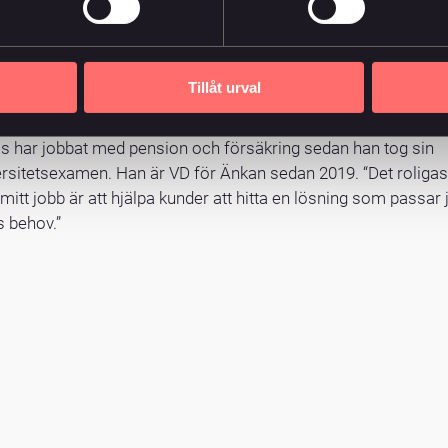
Niclas Fredrikson
Verkställande direktör
076-8171377
Mail
Tillåt urval
as har jobbat med pension och försäkring sedan han tog sin
ersitetsexamen. Han är VD för Änkan sedan 2019. “Det roligas
itt jobb är att hjälpa kunder att hitta en lösning som passar 
s behov.”