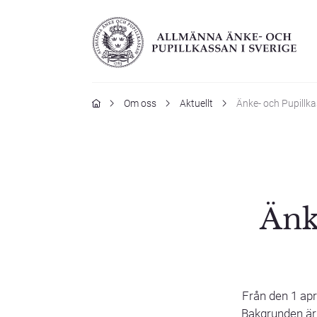
Hem
Om oss
Aktuellt
Änke- och Pupillk
Änk
Från den 1 apr
Bakgrunden är 