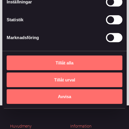
Niclas Fredrikson
Inställningar
Verkställande direktör
076-8171377
Mail
Statistik
Niclas har jobbat med pension och försäkring sedan
Marknadsföring
han tog sin universitetsexamen. Han är VD för Änkan
sedan 2019. “Det roligaste med mitt jobb är att hjälpa
kunder att hitta en lösning som passar just deras
behov.”
Tillåt alla
Tillåt urval
Avvisa
Huvudmeny
Information