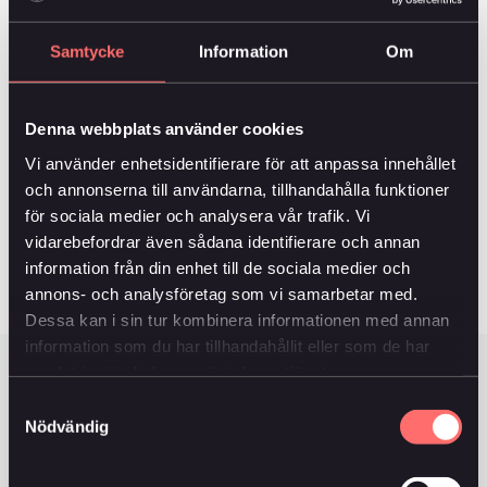
för första gången på många år. Vid slutet av året
stängde många aktiemarknader, som
Samtycke
Information
Om
Stockholmbörsen, på eller nära nya toppnivåer.
– Början av 2022 har varit mer turbulent i finansiella
Denna webbplats använder cookies
marknader i spåren av ökad inflationsoro och
geopolitisk osäkerhet. Vi är ödmjuka inför detta.
Vi använder enhetsidentifierare för att anpassa innehållet
Pandemin är inte över ännu. Som världens
och annonserna till användarna, tillhandahålla funktioner
förmodligen äldsta livförsäkringsbolag, vi grundades
för sociala medier och analysera vår trafik. Vi
1740, har vi emellertid god beredskap för osäkra tider
vidarebefordrar även sådana identifierare och annan
med livförsäkringsmarknadens absolut bästa
information från din enhet till de sociala medier och
kollektiva konsolidering, fortsätter Niclas Fredrikson.
annons- och analysföretag som vi samarbetar med.
Dessa kan i sin tur kombinera informationen med annan
information som du har tillhandahållit eller som de har
samlat in när du har använt deras tjänster.
Samtyckesval
För ytterligare information vänligen kontakta:
Nödvändig