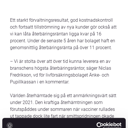
Ett starkt förvaltningsresultat, god kostnadskontroll
och fortsatt tillströmning av nya kunder gör också att
vi kan låta återbäringsräntan ligga kvar på 16
procent. Under de senaste 5 åren har bolaget haft en
genomsnittlig återbäringsränta på över 11 procent.
– Vi är stolta över att över tid kunna leverera en av
branschens högsta återbäringsräntor, säger Niclas
Fredrikson, vd för livförsäkringsbolaget Änke- och
Pupillkassan i en kommentar.
Världen återhämtade sig på ett anmärkningsvärt sätt
under 2021. Den kraftiga återhämtningen som
förutspåddes under sommaren när vacciner rullades
ut tappade dock lite fart när smittspridningen ökade
igen under hösten samtidigt som inflationen tog fart