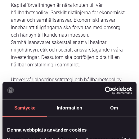
Kapitalförvaltningen är nära knuten till vår
hållbarhetspolicy. Särskilt riktlinjerna för ekonomiskt
ansvar och samhällsansvar. Ekonomiskt ansvar
innebär att tillgångarna ska förvaltas med omsorg
och hänsyn till kundernas intressen.
Samhällsansvaret säkerställer att vi beaktar
miljöhänsyn, etik och socialt ansvarstagande i våra
investeringar. Dessutom ska portföljen bidra till en
hållbar omställning i samhället.
Utöver vår placeringsstrategi och hållbarhetspolicy
följer vi internationella konventioner som Sverige har
undertecknat, exempelvis inom mänskliga rättigheter,
miljö och arbetsrätt. FN:s initiativ Global Compact
Samtycke
Information
Om
och OECD:s riktlinjer för multinationella företag är
också vägledande. Alla kapitalförvaltare vi anlitar
följer FN:s Principles for Responsible Investment
Denna webbplats använder cookies
(PRI), ett nätverk som arbetar för att stärka