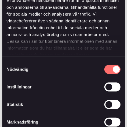
ansvarsfulla investeringar inom miljö, socialt ansvar
Vi använder enhetsidentifierare för att anpassa innehållet
och bolagsstyrning (ESG).
och annonserna till användarna, tillhandahålla funktioner
för sociala medier och analysera vår trafik. Vi
vidarebefordrar även sådana identifierare och annan
Optimering och uppföljning
information från din enhet till de sociala medier och
Styrelsen ansvarar för kapitalförvaltningen och
annons- och analysföretag som vi samarbetar med.
genomför årliga portföljoptimeringar. Syftet är att
Dessa kan i sin tur kombinera informationen med annan
säkerställa att placeringarna är strategiskt
information som du har tillhandahållit eller som de har
anpassade, uppfyller avkastningsmålen och möter
samlat in när du har använt deras tjänster.
uppställda krav. Vi följer investeringarnas utveckling
Samtyckesval
månadsvis.
Nödvändig
SEB är vår administratör och rådgivare. De hanterar
Inställningar
praktiska frågor kring fondinvesteringar och bidrar
med analyser, juridiskt stöd och annan expertis. Vi
investerar främst i fonder som har genomgått SEB:s
Statistik
hållbarhetsgranskning. Det innebär att de exkluderar
vissa bolag eller sektorer utifrån specifika
hållbarhetskriterier.
Marknadsföring