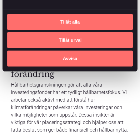
Utöver screeningen erbjuder SEB ett analysverktyg
som ger en djupare insikt i investeringsportföljen
Tillåt alla
utifrån olika ESG-parametrar. Verktyget kan till
exempel analysera koldioxidavtryck,
vattenförbrukning och mångfald. På så sätt kan vi
Tillåt urval
identifiera både risker och möjligheter i portföljen.
Avvisa
Investeringar som bidrar till
förändring
Hållbarhetsgranskningen gör att alla våra
investeringsfonder har ett tydligt hållbarhetsfokus. Vi
arbetar också aktivt med att förstå hur
klimatförändringar påverkar våra investeringar och
vilka möjligheter som uppstår. Dessa insikter är
viktiga för vår placeringsstrategi och hjälper oss att
fatta beslut som ger både finansiell och hållbar nytta.