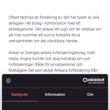
Oftast tecknas en försäkring av den här typen av alla
delägare i ett bolag i kombination med ett
aktieägaravtal. Det skapar ett lugn och en vetskap om
att man kommer att kunna fortsätta driva
verksamheten om det otänkbara händer.
Änkan är Sveriges äldsta livförsäkringsbolag, med
nöjda, trogna kunder och djup kunskap om just
livförsäkringar. Både för privatpersoner och
företagare. Det som skiljer Änkans livförsäkring från
andras är framför allt tre saker:
1. Sänkt premie
Samtycke
Information
Om
Hos andra livförsäkringsbolag brukar premien höjas
med tiden. Hos oss är den lite högre från start, men
ligger stilla och kan till och med sjunka med tiden. Du