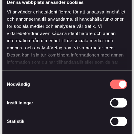
Denna webbplats använder cookies
slipper ovälkomna överraskningar och överskottet av
Vi använder enhetsidentifierare för att anpassa innehållet
din premie investeras redan från start.
och annonserna till användarna, tillhandahålla funktioner
för sociala medier och analysera vår trafik. Vi
2. Återbäring på försäkringen
vidarebefordrar även sådana identifierare och annan
information från din enhet till de sociala medier och
Eftersom vi investerar överskottet har vi möjlighet att
annons- och analysföretag som vi samarbetar med.
betala tillbaka hela eller delar av den totala
Dessa kan i sin tur kombinera informationen med annan
premiesumman i form av återbäring om du överlever
information som du har tillhandahållit eller som de har
din försäkring. Investering innebär en risk och vi kan
samlat in när du har använt deras tjänster.
inte garantera återbäring, men historiskt har vi
lyckats.
Samtyckesval
Nödvändig
3. Du blir delägare i Änkan
Inställningar
Änkan är ett ömsesidigt företag och det innebär att
alla våra försäkringstagare är delägare. Vi tar väl
hand om våra kunder och finns alltid nära om du
Statistik
behöver oss. Vi har skyddat familjer under lång tid
och många av dem är egenföretagare.