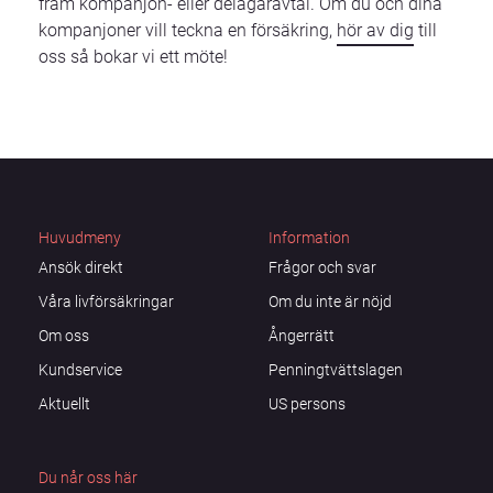
fram kompanjon- eller delägaravtal. Om du och dina
kompanjoner vill teckna en försäkring,
hör av dig
till
oss så bokar vi ett möte!
Huvudmeny
Information
Ansök direkt
Frågor och svar
Våra livförsäkringar
Om du inte är nöjd
Om oss
Ångerrätt
Kundservice
Penningtvättslagen
Aktuellt
US persons
Du når oss här