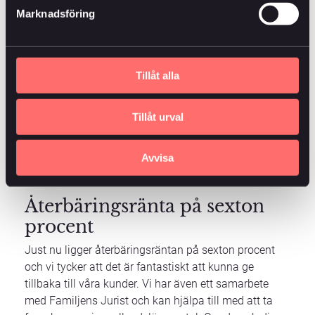
Marknadsföring
Varför går det så bra för
Änkan?
Tillåt alla
Bolagets goda ekonomi, dess kapitalförvaltning, höga
konsolideringsnivå och bolagsform är några av
faktorerna som gjort att vi hittills alltid har haft en
Tillåt urval
mycket stadig kassa. Det är av den anledningen vi
har kunnat sänka premien och leverera återbäring till
Avvisa
våra försäkringstagare.
Återbäringsränta på sexton
procent
Just nu ligger återbäringsräntan på sexton procent
och vi tycker att det är fantastiskt att kunna ge
tillbaka till våra kunder. Vi har även ett samarbete
med Familjens Jurist och kan hjälpa till med att ta