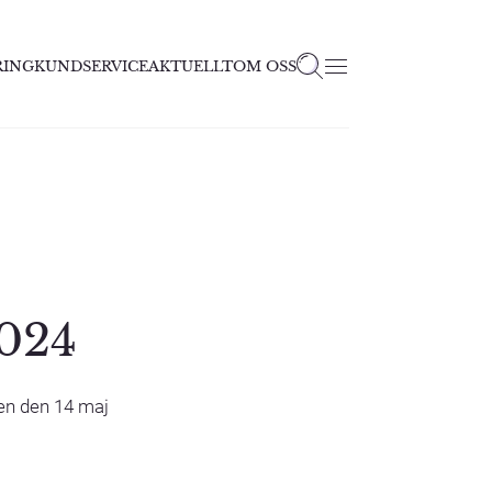
RING
KUNDSERVICE
AKTUELLT
OM OSS
2024
gen den 14 maj