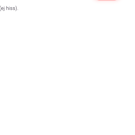
ej hiss).
elas i så fall
olaget senast
amt
e-
ohandlingar.
kunna behandlas
 i original per