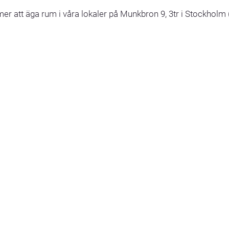
att äga rum i våra lokaler på Munkbron 9, 3tr i Stockholm (
tort kan stämman komma att flyttas till annan lokal. Detta medd
fullmaktstagare som vill delta i stämman ska anmäla sig till b
 deltagande med:
namn, försäkrings
– eller
personnummer
s
o@ankepupillkassan.se
. Vi skickar därefter ut länk till stämm
behandlas ärenden enligt lag och bolagsordning.
oner ska ha inkommit till oss senast den 7 maj 2024 för att 
n eventuella fullmakter från delägare ska ha inkommit till oss