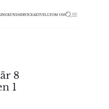
RING
KUNDSERVICE
AKTUELLT
OM OSS
är 8
en 1