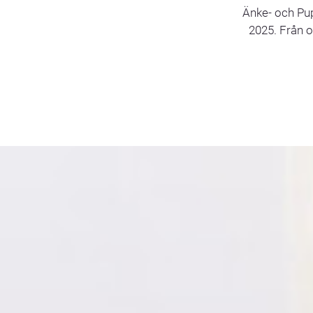
Änke- och Pup
2025. Från o