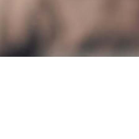
en positiv utveckling 2025: Stockholmsbörsen steg med omkr
an de amerikanska börserna fortsatte att gå starkt och ökad
nabba förstärkningen av den svenska kronan dämpade dock de
 utländsk valuta – en påminnelse om hur sammanlänkade våra
erbäring på livförsäkring, något som är unikt på marknaden. De