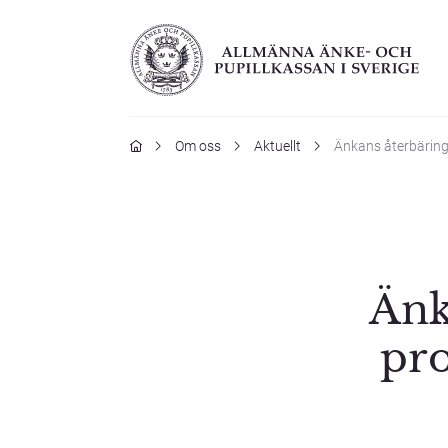
Hem
Om oss
Aktuellt
Änkans återbäring
Änk
pro