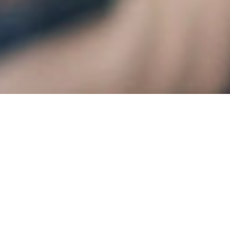
Börserna hade 
under året, med
procent. Den s
avkastningen i
– Vi erbjuder åt