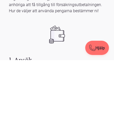
anhöriga att få tillgång till försäkringsutbetalningen.
Hur de väljer att använda pengarna bestämmer ni!
Hjälp
Hjälp
Stäng
1. Ansök
Ansök enkelt och välj det belopp som känns rätt för
dig.