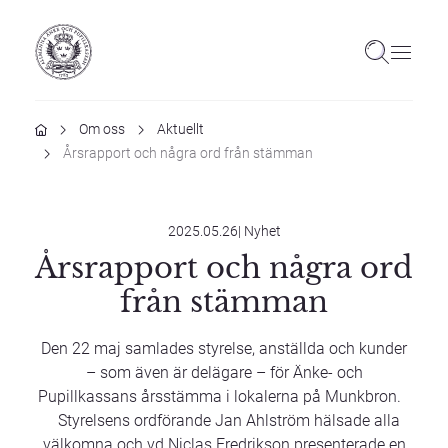
Hem
Om oss
Aktuellt
Årsrapport och några ord från stämman
2025.05.26
|
Nyhet
Årsrapport och några ord
från stämman
Den 22 maj samlades styrelse, anställda och kunder
– som även är delägare – för Änke- och
Pupillkassans årsstämma i lokalerna på Munkbron.
Styrelsens ordförande Jan Ahlström hälsade alla
välkomna och vd Niclas Fredrikson presenterade en