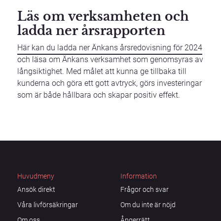
Läs om verksamheten och
ladda ner årsrapporten
Här kan du ladda ner Änkans årsredovisning för 2024
och läsa om Änkans verksamhet som genomsyras av
långsiktighet. Med målet att kunna ge tillbaka till
kunderna och göra ett gott avtryck, görs investeringar
som är både hållbara och skapar positiv effekt.
Huvudmeny
Information
Ansök direkt
Frågor och svar
Våra livförsäkringar
Om du inte är nöjd
Om oss
Ångerrätt