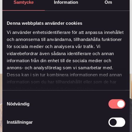
Samtycke
Information
Om
informationssäkerhet.
–
Vår digitala utveckling har lett till tydligare
Denna webbplats använder cookies
kommunikation och enklare möten. Idag kan kunder
Vi använder enhetsidentifierare för att anpassa innehållet
enkelt boka onlinemöten via vår webbplats. Hittills
och annonserna till användarna, tillhandahålla funktioner
har vi haft kontakt med 50 till 60 kunder på det sättet.
för sociala medier och analysera vår trafik. Vi
Vi får viktig kunskap och kunderna får snabb och
vidarebefordrar även sådana identifierare och annan
personlig service. Vi vill vara där våra kunder är –
information från din enhet till de sociala medier och
både digitalt och i verkliga möten, sa Niclas.
annons- och analysföretag som vi samarbetar med.
Dessa kan i sin tur kombinera informationen med annan
information som du har tillhandahållit eller som de har
samlat in när du har använt deras tjänster.
Samtyckesval
Nödvändig
Inställningar