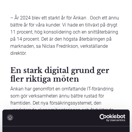
– År 2024 blev ett starkt år för Änkan . Ooch ett ännu
bättre år för våra kunder. Vi hade en tillväxt på drygt
11 procent, hög konsolidering och en snittåterbäring
på 14 procent. Det är den högsta återbäringen på
marknaden, sa Niclas Fredrikson, verkställande
direktör.
En stark digital grund ger
fler riktiga möten
Änkan har genomfört en omfattande IT-förändring
som gör verksamheten ännu bättre rustad för
framtiden. Det nya försäkringssystemet, den
uppdaterade ekonomihanteringen och förbättrade
beräkningsmoduler ger stabila processer. Med den
uppdaterade webbplatsen har Änkan blivit mer
tillgänglig och säker, och uppfyller kraven på