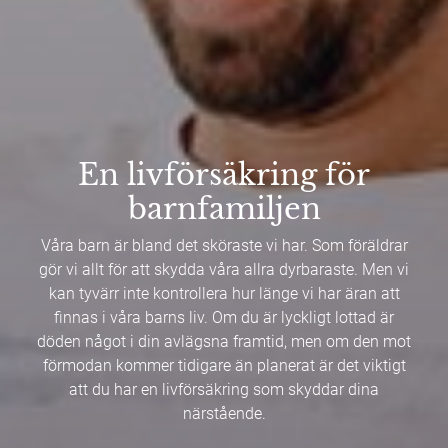
En livförsäkring för
barnfamiljen
Våra barn är bland det sköraste vi har. Som föräldrar
gör vi allt för att skydda våra allra dyrbaraste. Men vi
kan tyvärr inte kontrollera hur länge vi har äran att
finnas i våra barns liv. Om du är lyckligt lottad är
döden något i din avlägsna framtid, men om den mot
förmodan kommer tidigare än planerat är det viktigt
att du har en livförsäkring som skyddar dina
närstående.