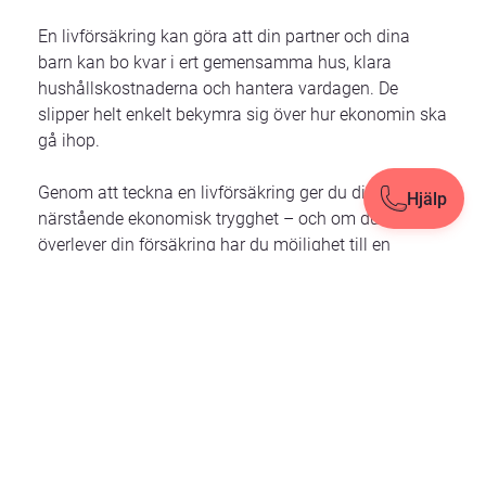
En livförsäkring kan göra att din partner och dina
barn kan bo kvar i ert gemensamma hus, klara
hushållskostnaderna och hantera vardagen. De
slipper helt enkelt bekymra sig över hur ekonomin ska
gå ihop.
Genom att teckna en livförsäkring ger du dina
Hjälp
Hjälp
Stäng
närstående ekonomisk trygghet – och om du
överlever din försäkring har du möjlighet till en
välkommen återbäring.
Vi skräddarsyr din
livförsäkring