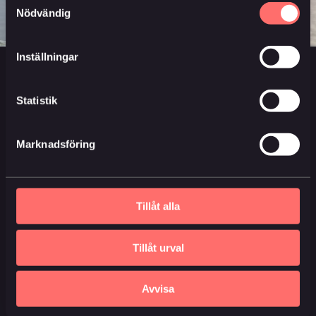
Nödvändig
Inställningar
Huvudmeny
Information
Statistik
Ansök direkt
Frågor och svar
Våra livförsäkringar
Om du inte är nöjd
Marknadsföring
Om oss
Ångerrätt
Kundservice
Penningtvättslagen
Aktuellt
US persons
Tillåt alla
Tillåt urval
Du når oss här
Kontaktformulär
Avvisa
08-10 60 00