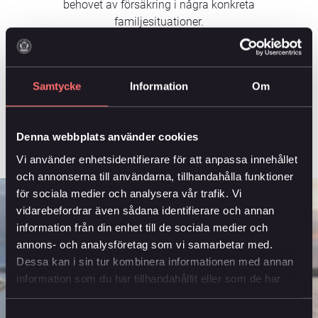
behovet av försäkring i några konkreta
familjesituationer.
Samtycke
Information
Om
Rika Tillsammans Podd
Livförsäkring hos Änkan, nördarnas
försäkringsbolag
Denna webbplats använder cookies
Vi använder enhetsidentifierare för att anpassa innehållet
och annonserna till användarna, tillhandahålla funktioner
för sociala medier och analysera vår trafik. Vi
vidarebefordrar även sådana identifierare och annan
information från din enhet till de sociala medier och
annons- och analysföretag som vi samarbetar med.
Dessa kan i sin tur kombinera informationen med annan
information som du har tillhandahållit eller som de har
samlat in när du har använt deras tjänster.
Samtyckesval