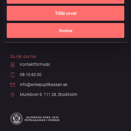
Ansök direkt
Frågor och svar
Våra livförsäkringar
Om du inte är nöjd
Tillåt urval
Om oss
Ångerrätt
Kundservice
Penningtvättslagen
Avvisa
Aktuellt
US persons
Du når oss här
Kontaktformulär
08-10 60 00
info@ankepupillkassan.se
Munkbron 9, 111 28, Stockholm