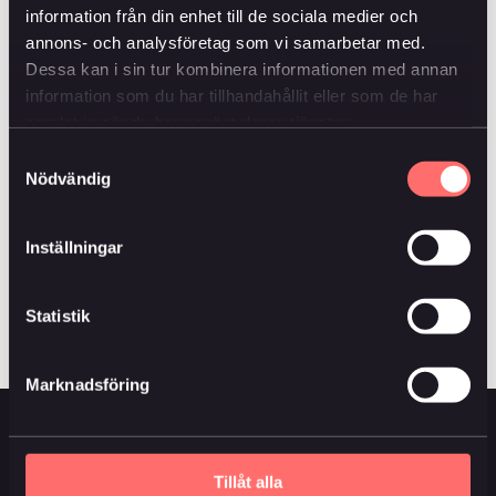
information från din enhet till de sociala medier och
Elin – en försäkring på Ella och en på Emil.
annons- och analysföretag som vi samarbetar med.
Dessa kan i sin tur kombinera informationen med annan
Bolagets värde är 9 miljoner kronor. När Emil dör
information som du har tillhandahållit eller som de har
betalar livförsäkringen ut 1,5 miljoner kronor till Ella
samlat in när du har använt deras tjänster.
och 1,5 miljoner kronor till Elin, vilket innebär att Ella
Samtyckesval
och Elin kan köpa ut Emil syskon.
Nödvändig
Vilken försäkring passar dig?
Inställningar
Här kan du läsa mer och räkna på din livförsäkring.
Statistik
Marknadsföring
Huvudmeny
Information
Tillåt alla