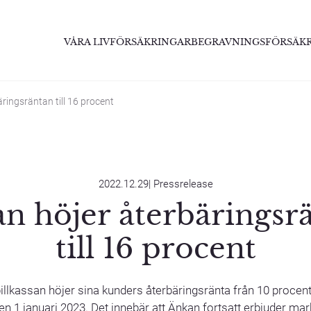
VÅRA LIVFÖRSÄKRINGAR
BEGRAVNINGSFÖRSÄK
ringsräntan till 16 procent
2022.12.29
|
Pressrelease
n höjer återbäringsr
till 16 procent
llkassan höjer sina kunders återbäringsränta från 10 procent 
n 1 januari 2023. Det innebär att Änkan fortsatt erbjuder m