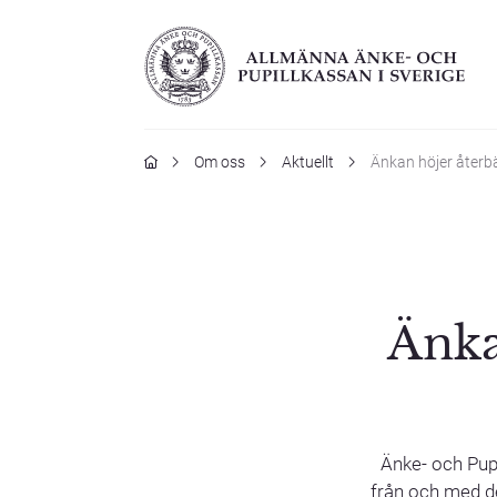
Hem
Om oss
Aktuellt
Änkan höjer återbä
Änka
Änke- och Pupi
från och med de