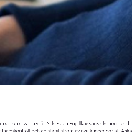
er och oro i världen är Änke- och Pupillkassans ekonomi god. E
ostnadskontroll och en stabil ström av nya kunder gör att Änk