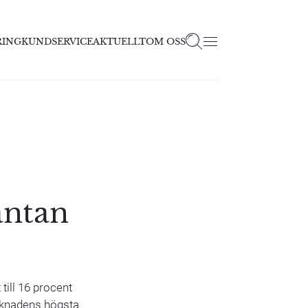
RING
KUNDSERVICE
AKTUELLT
OM OSS
äntan
till 16 procent
arknadens högsta