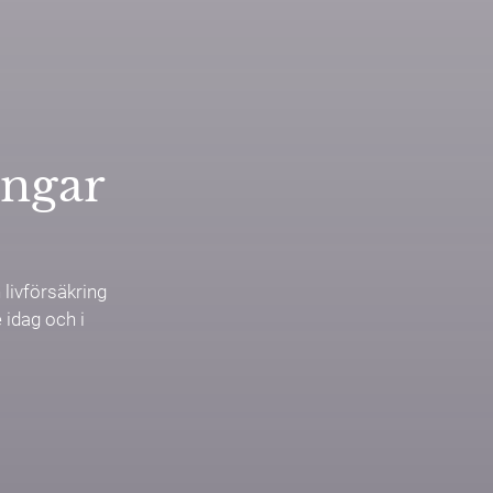
ingar
n livförsäkring
e idag och i