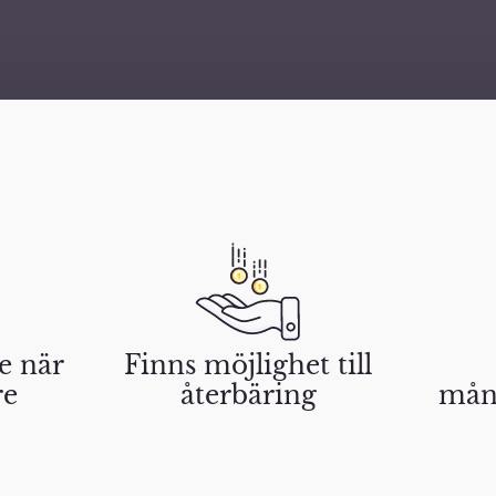
re när
Finns möjlighet till
re
återbäring
måna