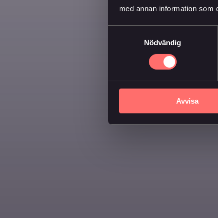
med annan information som du 
Samtyckesval
Nödvändig
Avvisa