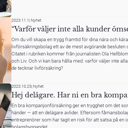
2023.11.1
|
Nyhet
“Varför väljer inte alla kunder öms
Om du vill skapa en trygg framtid för dina nära och kära,
livförsäkringsbolag ett av de mest avgörande besluten 
Citatet i rubriken kommer från journalisten Ola Hellblo
och Liv. Och vi kan bara hålla med: varför väljer inte all
de tecknar livförsäkring?
2023.10.25
|
Nyhet
Hej delägare. Har ni en bra kompa
En bra kompanjonförsäkring ger en trygghet om det so
händer — att en delägare avlider. Eftersom fåmansbolag
entreprenörer som har tagit en risk för att satsa på en idé
bolagsbyggandet.