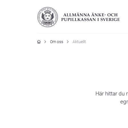
Hem
Om oss
Aktuellt
Här hittar du
egn