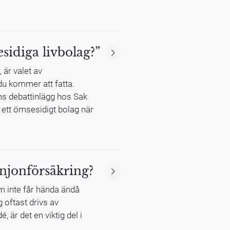
esidiga livbolag?”
 är valet av
du kommer att fatta.
ms debattinlägg hos Sak
a ett ömsesidigt bolag när
njonförsäkring?
m inte får hända ändå
 oftast drivs av
, är det en viktig del i