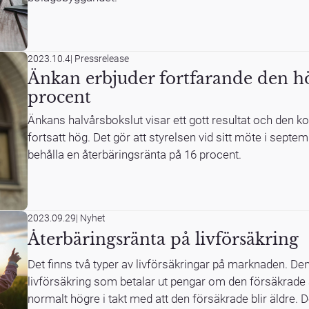
2023.10.4
|
Pressrelease
Änkan erbjuder fortfarande den h
procent
Änkans halvårsbokslut visar ett gott resultat och den ko
fortsatt hög. Det gör att styrelsen vid sitt möte i septem
behålla en återbäringsränta på 16 procent.
2023.09.29
|
Nyhet
Återbäringsränta på livförsäkring
Det finns två typer av livförsäkringar på marknaden. Den
livförsäkring som betalar ut pengar om den försäkrade a
normalt högre i takt med att den försäkrade blir äldre. 