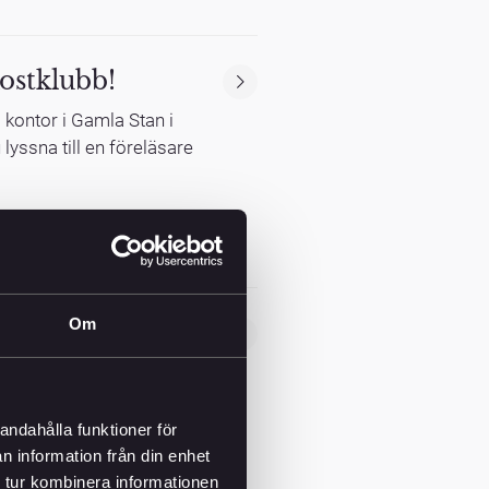
ostklubb!
 kontor i Gamla Stan i
lyssna till en föreläsare
Om
som präglats av att
att tämja den höga
isk oro, med fortsatt krig i
andahålla funktioner för
n information från din enhet
 tur kombinera informationen