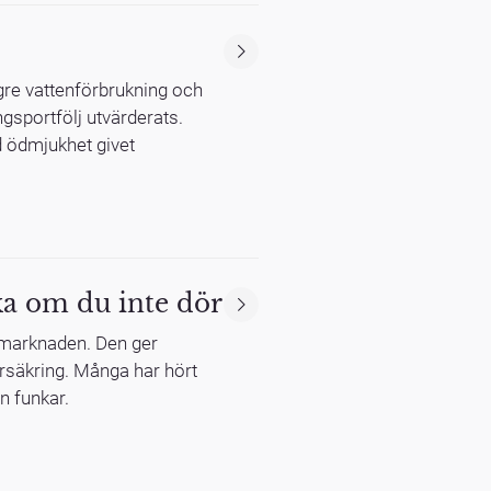
ägre vattenförbrukning och
gsportfölj utvärderats.
d ödmjukhet givet
ka om du inte dör
å marknaden. Den ger
örsäkring. Många har hört
n funkar.