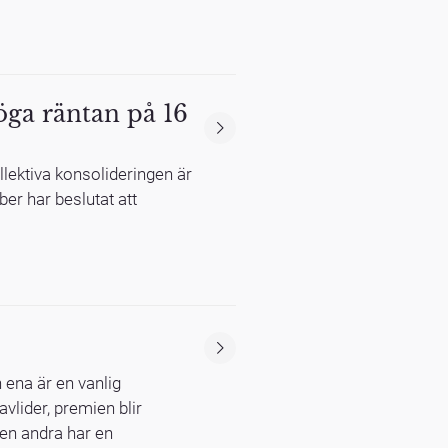
öga räntan på 16
llektiva konsolideringen är
ber har beslutat att
 ena är en vanlig
vlider, premien blir
Den andra har en