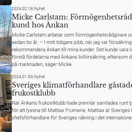
2024.02.19
|
Nyhet
Micke Carlstam: Förmögenhetsråd
kund hos Änkan
Micke Carlstam arbetar som förmögenhetsrådgivare o
sedan tio år. – I mitt tidigare jobb, när jag var försäkri
rekommendera Änkan till mina kunder. Det kunde vara lite 
förstå fördelarna med Änkans livförsäkring, eftersom de
på marknaden, säger Micke.
2024.01.30
|
Nyhet
Sveriges klimatförhandlare gästa
frukostklubb
När Änkans frukostklubb hade premiär samlades runt 
för att lyssna till Mattias Frumerie. Mattias är Sverig
chefsförhandlare för Sveriges räkning i det internatione