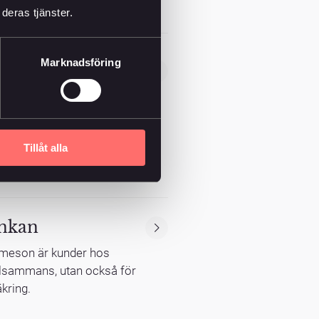
deras tjänster.
cent och
Marknadsföring
ränta på 16 procent under
ocent. Det innebär att
ränta.
Tillåt alla
Änkan
olmeson är kunder hos
Tillsammans, utan också för
äkring.