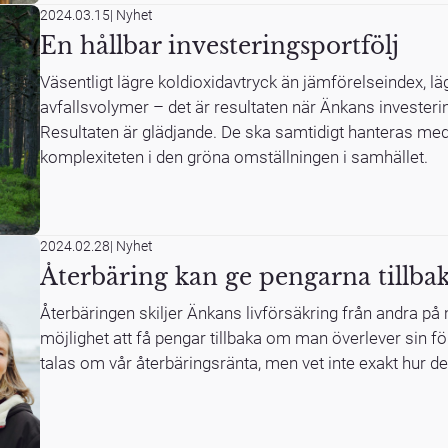
2024.03.15
|
Nyhet
En hållbar investeringsportfölj
Väsentligt lägre koldioxidavtryck än jämförelseindex, l
avfallsvolymer – det är resultaten när Änkans investerin
Resultaten är glädjande. De ska samtidigt hanteras me
komplexiteten i den gröna omställningen i samhället.
2024.02.28
|
Nyhet
Återbäring kan ge pengarna tillba
Återbäringen skiljer Änkans livförsäkring från andra p
möjlighet att få pengar tillbaka om man överlever sin f
talas om vår återbäringsränta, men vet inte exakt hur de