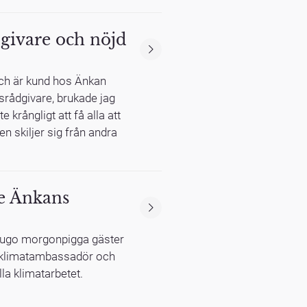
givare och nöjd
ch är kund hos Änkan
ngsrådgivare, brukade jag
krångligt att få alla att
n skiljer sig från andra
de Änkans
tjugo morgonpigga gäster
es klimatambassadör och
lla klimatarbetet.