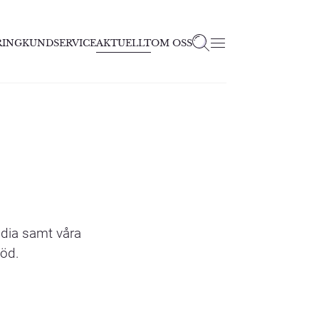
RING
KUNDSERVICE
AKTUELLT
OM OSS
edia samt våra
död.